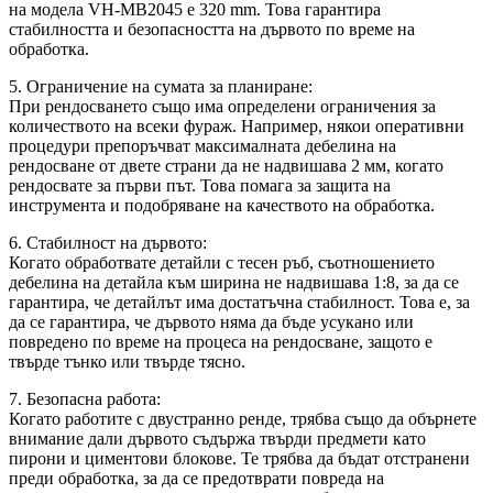
на модела VH-MB2045 е 320 mm. Това гарантира
стабилността и безопасността на дървото по време на
обработка.
5. Ограничение на сумата за планиране:
При рендосването също има определени ограничения за
количеството на всеки фураж. Например, някои оперативни
процедури препоръчват максималната дебелина на
рендосване от двете страни да не надвишава 2 мм, когато
рендосвате за първи път. Това помага за защита на
инструмента и подобряване на качеството на обработка.
6. Стабилност на дървото:
Когато обработвате детайли с тесен ръб, съотношението
дебелина на детайла към ширина не надвишава 1:8, за да се
гарантира, че детайлът има достатъчна стабилност. Това е, за
да се гарантира, че дървото няма да бъде усукано или
повредено по време на процеса на рендосване, защото е
твърде тънко или твърде тясно.
7. Безопасна работа:
Когато работите с двустранно ренде, трябва също да обърнете
внимание дали дървото съдържа твърди предмети като
пирони и циментови блокове. Те трябва да бъдат отстранени
преди обработка, за да се предотврати повреда на