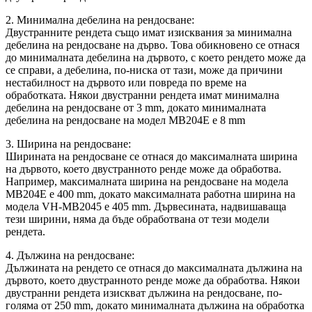
2. Минимална дебелина на рендосване:
Двустранните рендета също имат изисквания за минимална
дебелина на рендосване на дърво. Това обикновено се отнася
до минималната дебелина на дървото, с което рендето може да
се справи, а дебелина, по-ниска от тази, може да причини
нестабилност на дървото или повреда по време на
обработката. Някои двустранни рендета имат минимална
дебелина на рендосване от 3 mm, докато минималната
дебелина на рендосване на модел MB204E е 8 mm
3. Ширина на рендосване:
Ширината на рендосване се отнася до максималната ширина
на дървото, което двустранното ренде може да обработва.
Например, максималната ширина на рендосване на модела
MB204E е 400 mm, докато максималната работна ширина на
модела VH-MB2045 е 405 mm. Дървесината, надвишаваща
тези ширини, няма да бъде обработвана от тези модели
рендета.
4. Дължина на рендосване:
Дължината на рендето се отнася до максималната дължина на
дървото, което двустранното ренде може да обработва. Някои
двустранни рендета изискват дължина на рендосване, по-
голяма от 250 mm, докато минималната дължина на обработка