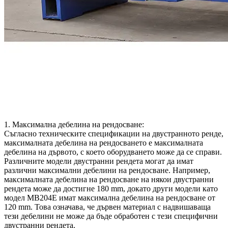
1. Максимална дебелина на рендосване:
Съгласно техническите спецификации на двустранното ренде,
максималната дебелина на рендосването е максималната
дебелина на дървото, с което оборудването може да се справи.
Различните модели двустранни рендета могат да имат
различни максимални дебелини на рендосване. Например,
максималната дебелина на рендосване на някои двустранни
рендета може да достигне 180 mm, докато други модели като
модел MB204E имат максимална дебелина на рендосване от
120 mm. Това означава, че дървен материал с надвишаваща
тези дебелини не може да бъде обработен с тези специфични
двустранни рендета.