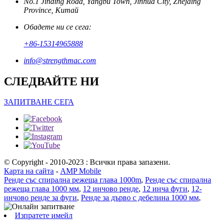
No.1 Jinding Road, Yangbu Town, Jinhua City, Zhejaing
Province, Китай
Обадете ни се сега:
+86-15314965888
info@strengthmac.com
СЛЕДВАЙТЕ НИ
ЗАПИТВАНЕ СЕГА
© Copyright - 2010-2023 : Всички права запазени.
Карта на сайта
-
AMP Mobile
Ренде със спирална режеща глава 1000m
,
Ренде със спирална
режеща глава 1000 мм
,
12 инчово ренде
,
12 инча фуги
,
12-
инчово ренде за фуги
,
Ренде за дърво с дебелина 1000 мм
,
Изпратете имейл