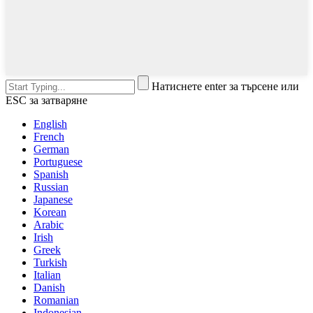
Натиснете enter за търсене или
ESC за затваряне
English
French
German
Portuguese
Spanish
Russian
Japanese
Korean
Arabic
Irish
Greek
Turkish
Italian
Danish
Romanian
Indonesian